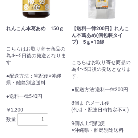
れんこん本葛あめ 150ｇ
【送料一律200円】れんこ
ん本葛あめ(個包装タイ
プ) 5ｇ×10袋
こちらはお取り寄せ商品の
為4〜5日後の発送となりま
す
こちらはお取り寄せ商品の
為4〜5日後の発送となりま
●配送方法：宅配便※沖縄
す。
県・離島別途送料
●配送方法:送料一律200円
●送料一律540円
8個まで:メール便
￥2,200
(代引・配達日時指定不可)
数量
9個以上:宅配便
※沖縄県・離島別途送料