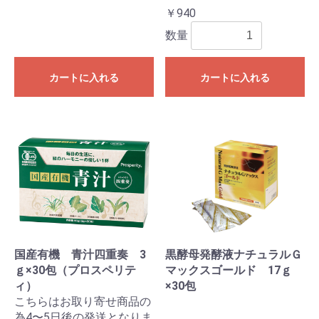
￥940
数量
カートに入れる
カートに入れる
国産有機 青汁四重奏 3
黒酵母発酵液ナチュラルＧ
ｇ×30包（プロスペリテ
マックスゴールド 17ｇ
ィ）
×30包
こちらはお取り寄せ商品の
為4〜5日後の発送となりま