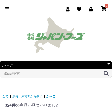
0
全て
|
成分・原材料から探す
|
か～こ
324件
の商品が見つかりました