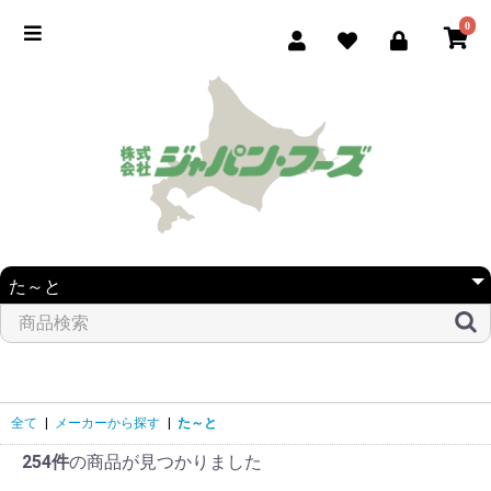
0
全て
|
メーカーから探す
|
た～と
254件
の商品が見つかりました