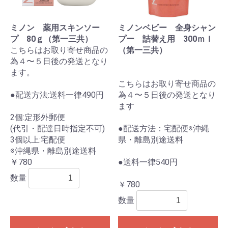
ミノン 薬用スキンソー
ミノンベビー 全身シャン
プ 80ｇ（第一三共）
プー 詰替え用 300ｍｌ
こちらはお取り寄せ商品の
（第一三共）
為４〜５日後の発送となり
ます。
こちらはお取り寄せ商品の
●配送方法:送料一律490円
為４〜５日後の発送となり
ます
2個:定形外郵便
(代引・配達日時指定不可)
●配送方法：宅配便※沖縄
3個以上:宅配便
県・離島別途送料
※沖縄県・離島別途送料
￥780
●送料一律540円
数量
￥780
数量