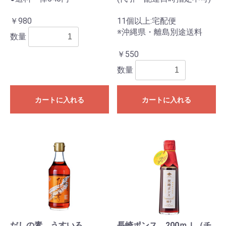
￥980
11個以上:宅配便
※沖縄県・離島別途送料
数量
￥550
数量
カートに入れる
カートに入れる
だしの素 うすいろ
長崎ポンス 200ｍｌ（チ