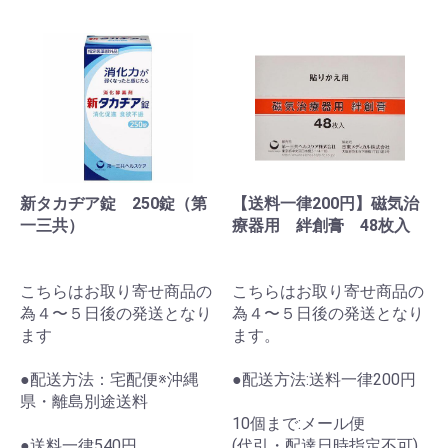
新タカヂア錠 250錠（第
【送料一律200円】磁気治
一三共）
療器用 絆創膏 48枚入
こちらはお取り寄せ商品の
こちらはお取り寄せ商品の
為４〜５日後の発送となり
為４〜５日後の発送となり
ます
ます。
●配送方法：宅配便※沖縄
●配送方法:送料一律200円
県・離島別途送料
10個まで:メール便
●送料一律540円
(代引・配達日時指定不可)