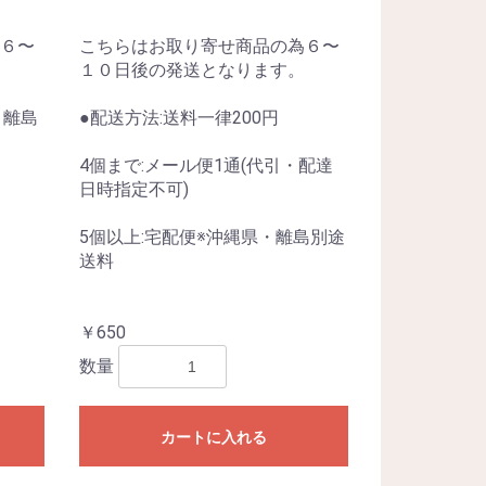
６〜
こちらはお取り寄せ商品の為６〜
１０日後の発送となります。
・離島
●配送方法:送料一律200円
4個まで:メール便1通(代引・配達
日時指定不可)
5個以上:宅配便※沖縄県・離島別途
送料
￥650
数量
カートに入れる