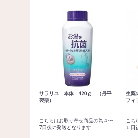
サラリユ 本体 420ｇ （丹平
生薬
製薬）
フィ
こちらはお取り寄せ商品の為４〜
こち
7日後の発送となります
５日