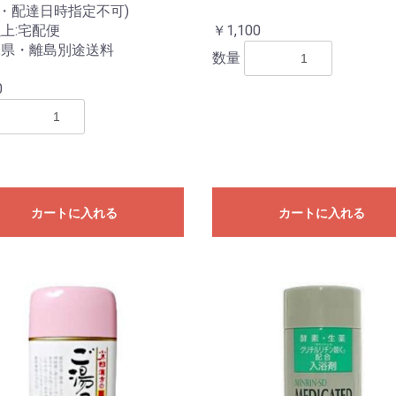
引・配達日時指定不可)
上:宅配便
￥1,100
縄県・離島別途送料
数量
0
カートに入れる
カートに入れる