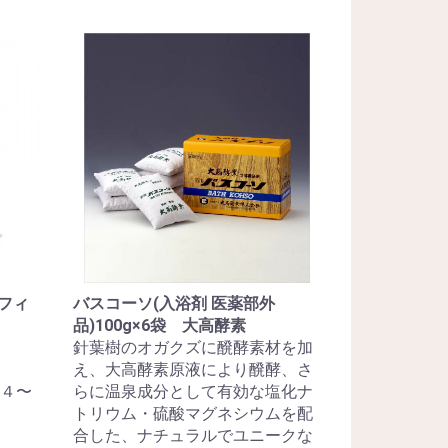
本フィ
バスコーソ(入浴剤 医薬部外
品)100g×6袋 大高酵素
針葉樹のオガクズに醗酵素材を加
え、大高酵素原液により醗酵、さ
４〜
らに温泉成分として有効な塩化ナ
トリウム・硫酸マグネシウムを配
合した、ナチュラルでユニークな