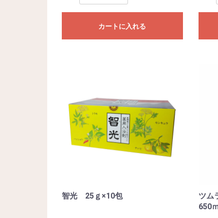
カートに入れる
智光 25ｇ×10包
ツム
650