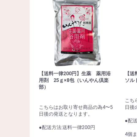
【送料一律200円】生薬 薬用浴
【送
用剤 25ｇ×8包（いんやん倶楽
ソルト
部）
こち
こちらはお取り寄せ商品の為4〜5
日後
日後の発送となります。
●配送
●配送方法:送料一律200円
4個