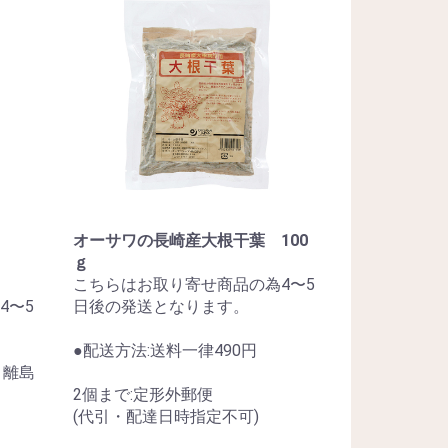
オーサワの長崎産大根干葉 100
ｇ
こちらはお取り寄せ商品の為4〜5
4〜5
日後の発送となります。
●配送方法:送料一律490円
・離島
2個まで:定形外郵便
(代引・配達日時指定不可)