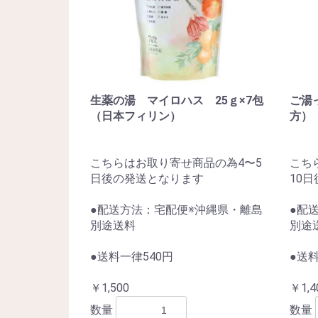
生薬の湯 マイロハス 25ｇ×7包
ご湯
（日本フィリン）
方）
こちらはお取り寄せ商品の為4〜5
こち
日後の発送となります
10
●配送方法：宅配便※沖縄県・離島
●配
別途送料
別途
●送料一律540円
●送料
￥1,500
￥1,4
数量
数量