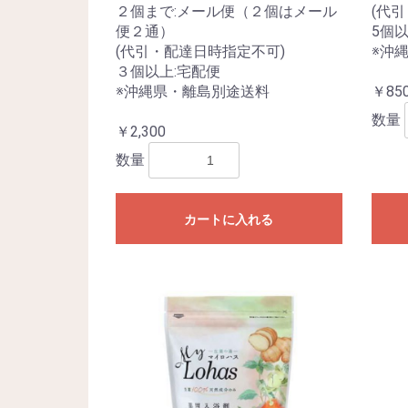
２個まで:メール便（２個はメール
(代
便２通）
5個以
(代引・配達日時指定不可)
※沖
３個以上:宅配便
※沖縄県・離島別途送料
￥85
数量
￥2,300
数量
カートに入れる