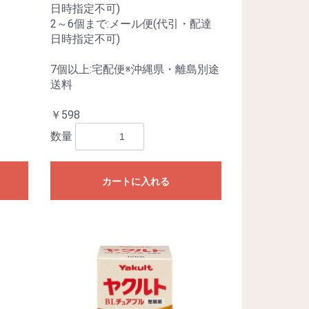
日時指定不可)
2～6個まで:メール便(代引・配達
日時指定不可)
7個以上:宅配便※沖縄県・離島別途
送料
￥598
数量
カートに入れる