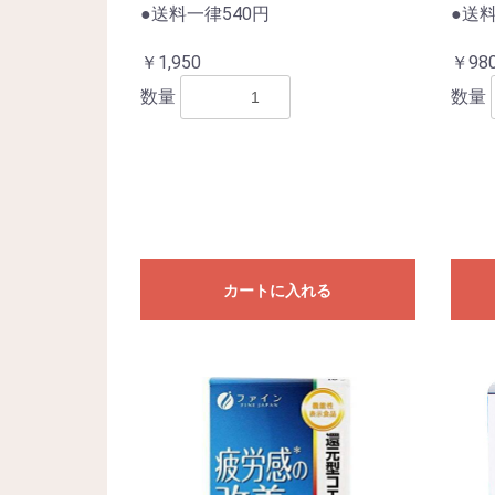
●送料一律540円
●送料
￥1,950
￥98
数量
数量
カートに入れる