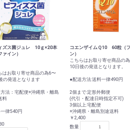
ィズス菌ジュレ 10ｇ×20本
コエンザイムＱ10 60粒（
ファイン）
ン）
こちらはお取り寄せ商品の為
10日後の発送となります。
らはお取り寄せ商品の為6〜
日後の発送となります
●配送方法:送料一律490円
送方法：宅配便※沖縄県・離島
2個まで:定形外郵便
送料
(代引・配達日時指定不可)
3個以上:宅配便
一律540円
※沖縄県・離島別途送料
￥2,400
80
数量