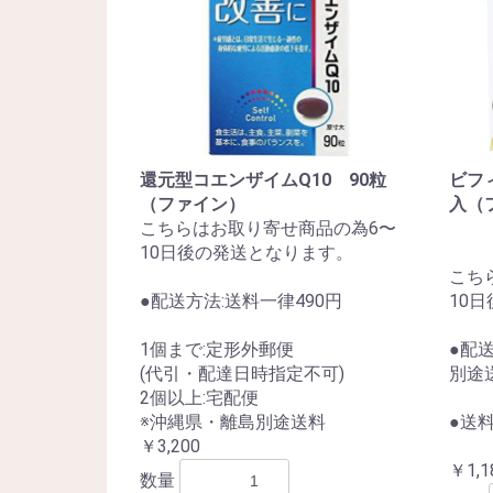
還元型コエンザイムQ10 90粒
ビフ
（ファイン）
入（
こちらはお取り寄せ商品の為6〜
10日後の発送となります。
こち
●配送方法:送料一律490円
10
1個まで:定形外郵便
●配
(代引・配達日時指定不可)
別途
2個以上:宅配便
※沖縄県・離島別途送料
●送料
￥3,200
￥1,1
数量