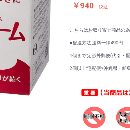
￥940
税込
こちらはお取り寄せ商品の為
●配送方法:送料一律490円
1個まで:定形外郵便(代引・
2個以上:宅配便※沖縄県・離