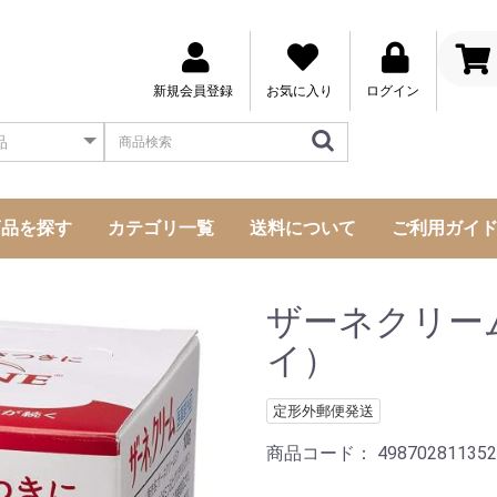
新規会員登録
お気に入り
ログイン
商品を探す
カテゴリ一覧
送料について
ご利用ガイ
成分・原材料から探す
メーカーから探す
お悩み事から探す
気になる所から探す
ザーネクリー
イ）
定形外郵便発送
商品コード：
498702811352