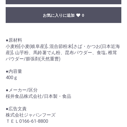
お気に入りに追加
0
●原材料
小麦粉[小麦(岐阜産)]､混合節粉末[さば・かつお(日本近海
産)]､山芋粉、馬鈴薯でん粉、昆布パウダー、食塩､椎茸
パウダー/膨張剤(天然重曹)
●内容量
400ｇ
●メーカー/区分
桜井食品株式会社/日本製・食品
●広告文責
株式会社ジャパンフーズ
ＴＥＬ0166-61-8800